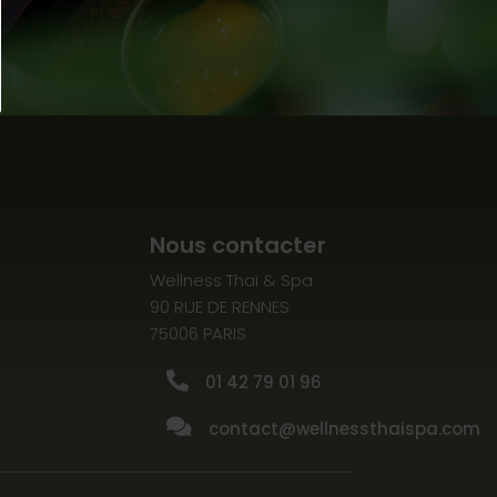
Nous contacter
Wellness Thaï & Spa
90 RUE DE RENNES
75006 PARIS

01 42 79 01 96

contact@wellnessthaispa.com