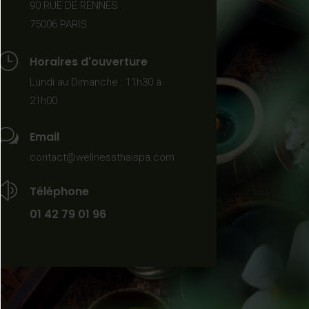
90 RUE DE RENNES
75006 PARIS
}
Horaires d'ouverture
Lundi au Dimanche : 11h30 à
21h00
w
Email
contact@wellnessthaispa.com
z
Téléphone
01 42 79 01 96