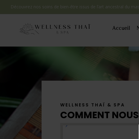
Découvrez nos soins de bien-être issus de l’art ancestral du ma
Accueil
WELLNESS THAÏ & SPA
COMMENT NOUS