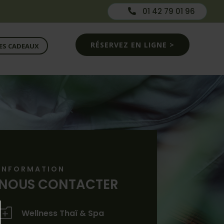
01 42 79 01 96

RÉSERVEZ EN LIGNE >
ES CADEAUX
INFORMATION
NOUS CONTACTER
o
Wellness Thaï & Spa