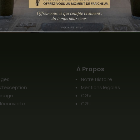
s
À Propos
ages
Notre Histoire
 d’exception
Mentions légales
visage
CGV
découverte
CGU